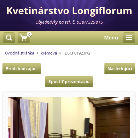
Kvetinárstvo Longiflorum
Objednávky na tel. č. 058/7329815
0
Menu
Úvodná stránka
>
krémová
>
DSCF0192.JPG
Predchádzajúci
Nasledujúci
Spustiť prezentáciu