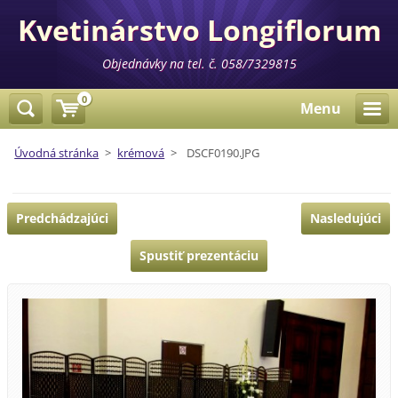
Kvetinárstvo Longiflorum
Objednávky na tel. č. 058/7329815
0
Menu
Úvodná stránka
>
krémová
>
DSCF0190.JPG
Predchádzajúci
Nasledujúci
Spustiť prezentáciu