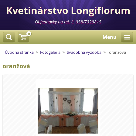
Kvetinárstvo Longiflorum
Objednávky na tel. č. 058/7329815
0
Menu
Úvodná stránka
>
Fotogaléria
>
Svadobná výzdoba
>
oranžová
oranžová