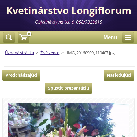
Kvetinárstvo Longiflorum
Objednávky na tel. č. 058/7329815
0
Menu
Úvodná stránka
>
Živé vence
>
IMG_20160909_110407.jpg
Predchádzajúci
Nasledujúci
Spustiť prezentáciu