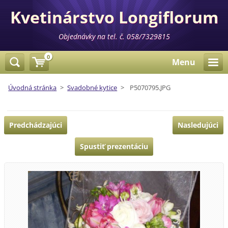
Kvetinárstvo Longiflorum
Objednávky na tel. č. 058/7329815
0
Menu
Úvodná stránka
>
Svadobné kytice
>
P5070795.JPG
Predchádzajúci
Nasledujúci
Spustiť prezentáciu