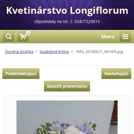
Kvetinárstvo Longiflorum
Objednávky na tel. č. 058/7329815
0
Menu
Úvodná stránka
>
Svadobné kytice
>
IMG_20140621_081405.jpg
Predchádzajúci
Nasledujúci
Spustiť prezentáciu