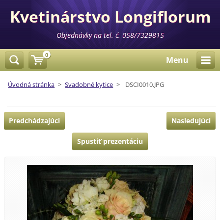
Kvetinárstvo Longiflorum
Objednávky na tel. č. 058/7329815
0
Menu
Úvodná stránka
>
Svadobné kytice
>
DSCI0010.JPG
Predchádzajúci
Nasledujúci
Spustiť prezentáciu