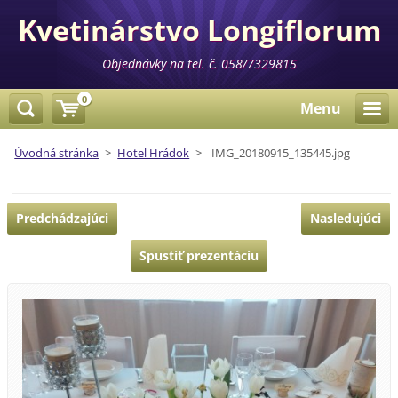
Kvetinárstvo Longiflorum
Objednávky na tel. č. 058/7329815
0
Menu
Úvodná stránka
>
Hotel Hrádok
>
IMG_20180915_135445.jpg
Predchádzajúci
Nasledujúci
Spustiť prezentáciu