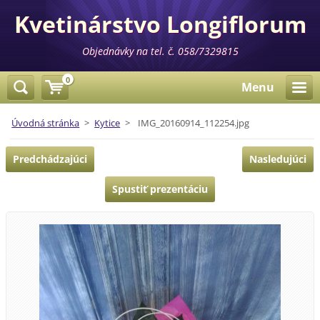
Kvetinárstvo Longiflorum
Objednávky na tel. č. 058/7329815
0
Menu
Úvodná stránka
>
Kytice
>
IMG_20160914_112254.jpg
Predchádzajúci
Nasledujúci
Spustiť prezentáciu