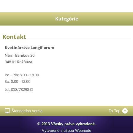
Kategórie
Kontakt
Kvetinárstvo Longiflorum
Nám. Baníkov 36
048 01 Rožňava
Po - Pia: 8.00 - 18.00
So: 8.00 - 12.00
tel. 058/7329815
Štandardná verzia
To Top
© 2013 Všetky práva vyhradené.
Vytvorené službou
Webnode