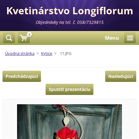
Kvetinárstvo Longiflorum
Objednávky na tel. č. 058/7329815
0
Menu
Úvodná stránka
>
Kytice
>
11.JPG
Predchádzajúci
Nasledujúci
Spustiť prezentáciu