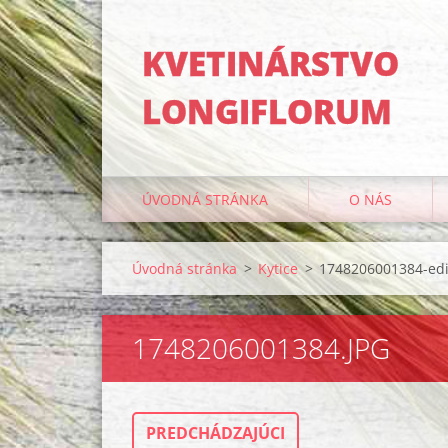
KVETINÁRSTVO
LONGIFLORUM
ÚVODNÁ STRÁNKA
O NÁS
Úvodná stránka
>
Kytice
>
1748206001384-edi
1748206001384.JPG
PREDCHÁDZAJÚCI