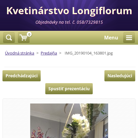
Kvetinárstvo Longiflorum
Objednávky na tel. č. 058/7329815
0
Menu
Úvodná stránka
>
Predajňa
>
IMG_20190104_163801.jpg
Predchádzajúci
Nasledujúci
Spustiť prezentáciu