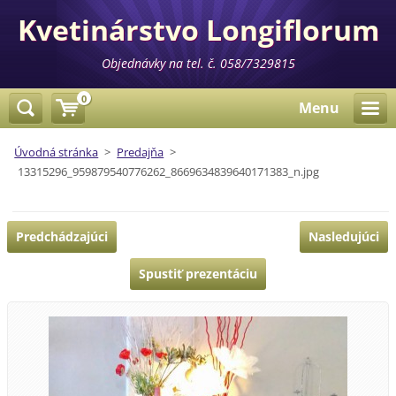
Kvetinárstvo Longiflorum
Objednávky na tel. č. 058/7329815
0
Menu
Úvodná stránka
>
Predajňa
>
13315296_959879540776262_8669634839640171383_n.jpg
Predchádzajúci
Nasledujúci
Spustiť prezentáciu