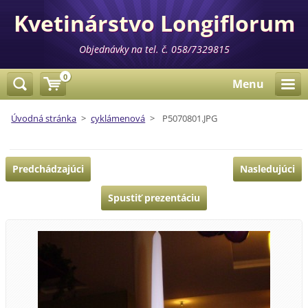
Kvetinárstvo Longiflorum
Objednávky na tel. č. 058/7329815
0
Menu
Úvodná stránka
>
cyklámenová
>
P5070801.JPG
Predchádzajúci
Nasledujúci
Spustiť prezentáciu