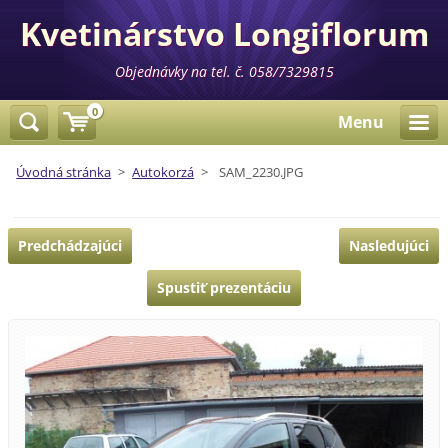
Kvetinárstvo Longiflorum
Objednávky na tel. č. 058/7329815
0
Menu
Úvodná stránka
>
Autokorzá
>
SAM_2230.JPG
Predchádzajúci
Nasledujúci
Spustiť prezentáciu