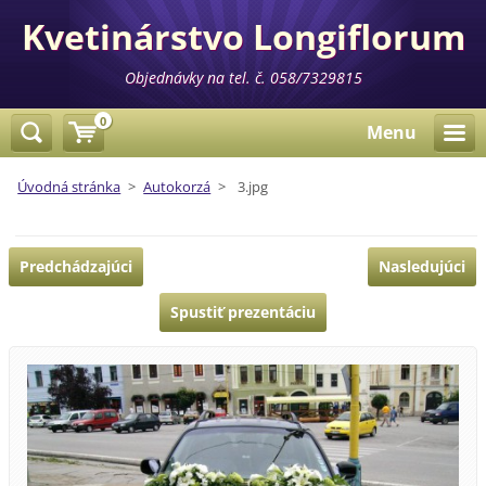
Kvetinárstvo Longiflorum
Objednávky na tel. č. 058/7329815
0
Menu
Úvodná stránka
>
Autokorzá
>
3.jpg
Predchádzajúci
Nasledujúci
Spustiť prezentáciu