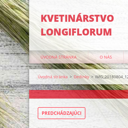
KVETINÁRSTVO
LONGIFLORUM
ÚVODNÁ STRÁNKA
O NÁS
Úvodná stránka
>
Dedinky
>
IMG_20180804_12
PREDCHÁDZAJÚCI